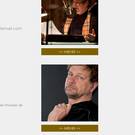
email.com
>> MEHR <<
ll-theater.de
>> MEHR <<