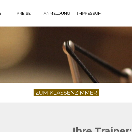
Menü überspringen
▼
E
PREISE
ANMELDUNG
IMPRESSUM
ZUM KLASSENZIMMER
Ihre Trainer: